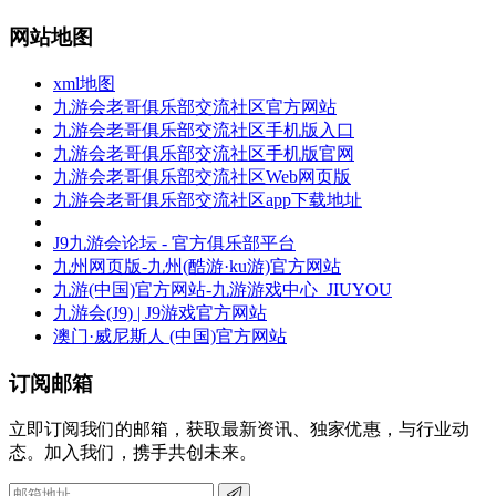
网站地图
xml地图
九游会老哥俱乐部交流社区官方网站
九游会老哥俱乐部交流社区手机版入口
九游会老哥俱乐部交流社区手机版官网
九游会老哥俱乐部交流社区Web网页版
九游会老哥俱乐部交流社区app下载地址
J9九游会论坛 - 官方俱乐部平台
九州网页版-九州(酷游·ku游)官方网站
九游(中国)官方网站-九游游戏中心_JIUYOU
九游会(J9) | J9游戏官方网站
澳门·威尼斯人 (中国)官方网站
订阅邮箱
立即订阅我们的邮箱，获取最新资讯、独家优惠，与行业动
态。加入我们，携手共创未来。